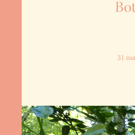
Bot
31 ma