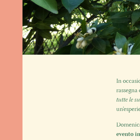
In occasi
rassegna
tutte le su
un’esperi
Domenica
evento im