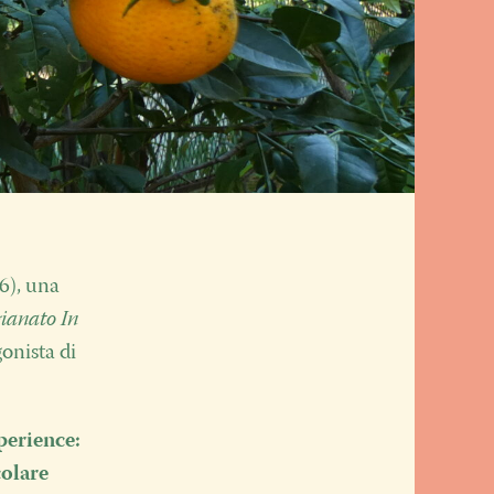
6), una
gianato In
onista di
perience:
colare