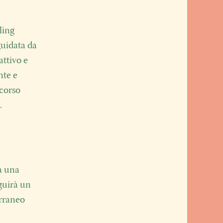
ling
guidata da
attivo e
nte e
rcorso
.
rà una
guirà un
erraneo