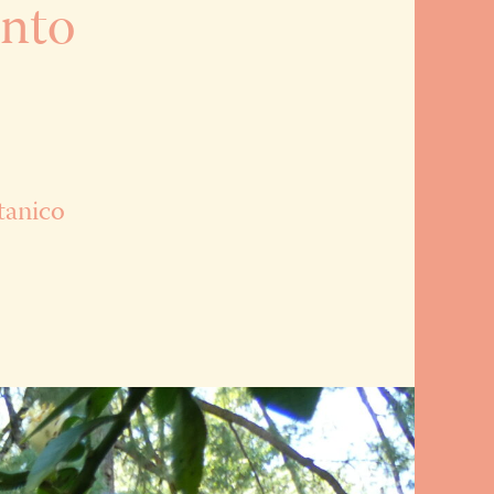
ento
tanico