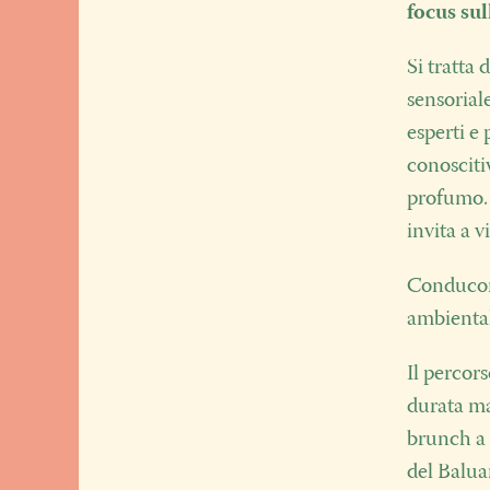
focus sul
Si tratta
sensoriale
esperti e
conosciti
profumo. 
invita a 
Conducono
ambiental
Il percors
durata ma
brunch a 
del Balua