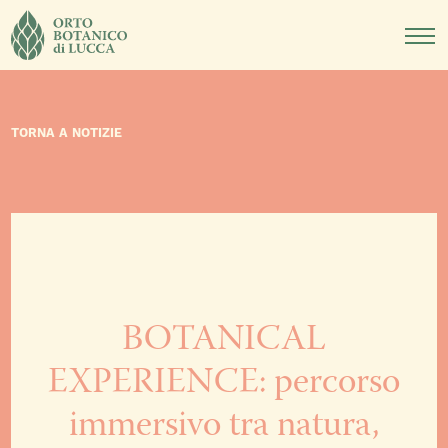
DIDATTICA
NOTIZIE
EVENTI
TORNA A NOTIZIE
BOTANICAL
EXPERIENCE: percorso
immersivo tra natura,