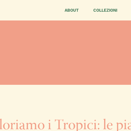
ABOUT
COLLEZIONI
loriamo i Tropici: le pi