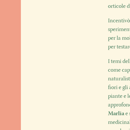
orticole 
Incentivò
sperimenta
per la mol
per testa
I temi de
come capit
naturalis
fiori e gl
piante e 
approfond
Marlia
e 
medicinal