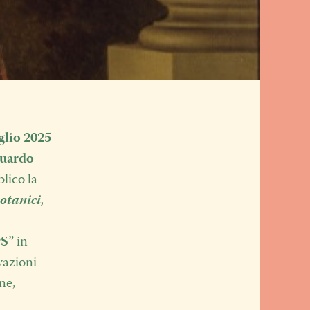
glio 2025
luardo
blico la
otanici,
PS”
in
vazioni
ne,