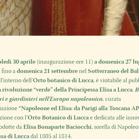
ledì 30 aprile
(inaugurazione ore 11)
a domenica 27 lu
 fino a
domenica 21 settembre
nel
Sotterraneo del Ba
ll’interno dell’
Orto botanico di Lucca
,
è visitabile al pub
 rivoluzione “verde” della Principessa Elisa a Lucca
.
B
ri e giardinieri nell’Europa napoleonica
,
curata
ciazione
“Napoleone ed Elisa: da Parigi alla Toscana A
zione con l’
Orto Botanico di Lucca
e dedicata alle inno
rodotte da
Elisa Bonaparte Baciocchi
, sorella di Napoleo
ssa di Lucca
dal 1805 al 1814.