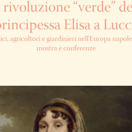
 rivoluzione “verde” de
rincipessa Elisa a Luc
ci, agricoltori e giardinieri nell'Europa napol
mostra e conferenze