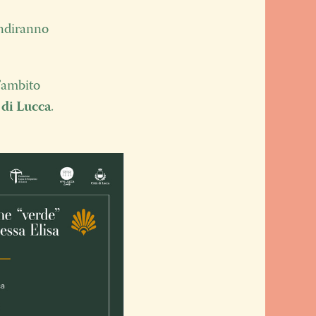
ndiranno
l’ambito
 di Lucca
.