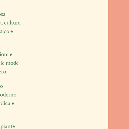
osa
la cultura
tico e
ioni e
n le mode
ero.
no
moderno,
blica e
 piante