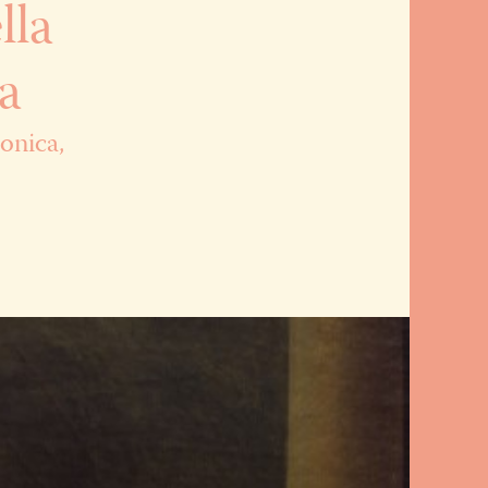
lla
ca
eonica,