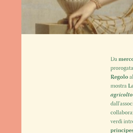
Da
merco
prorogata
Regolo
a
mostra
La
agricolto
dall’asso
collabora
verdi int
principe