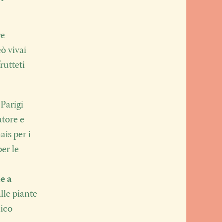
re
eò vivai
rutteti
 Parigi
atore e
is per i
per le
e a
lle piante
nico