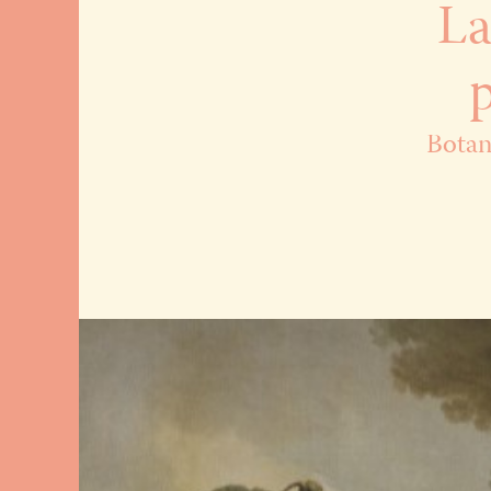
La
p
Botani