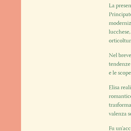
La presen
Principat
modernizz
lucchese,
orticoltur
Nel breve
tendenze 
e le scope
Elisa rea
romantico
trasforma
valenza s
Fu un’acca