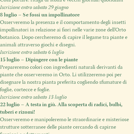
Cosa portare: ritagli di stoffa e vecchi giornali/quotidiani
Iscrizione entro sabato 29 giugno
8 luglio – Se fossi un impollinatore
Osserveremo la presenza e il comportamento degli insetti
impollinatori in relazione ai fiori nelle varie zone dell’Orto
botanico.
Dopo cercheremo di capire il legame tra piante e
animali attraverso giochi e disegni.
Iscrizione entro sabato
6 luglio
15 luglio – Dipingere con le piante
Prepareremo
colori con ingredienti naturali derivanti da
piante che osserveremo in Orto. Li utilizzeremo poi per
disegnare la nostra pianta preferita cogliendo sfumature di
foglie, cortecce
e foglie.
Iscrizione entro sabato
13 luglio
22 luglio – A testa in giù. Alla scoperta di radici, bulbi,
tuberi e rizomi!
Osserveremo e manipoleremo le straordinarie e misteriose
strutture sotterranee delle piante cercando di capirne