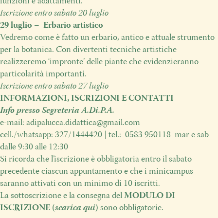
funzioni
e adattamenti.
Iscrizione entro sabato
20 luglio
29 luglio – Erbario artistico
Vedremo come è fatto un erbario, antico e
attuale strumento
per la botanica.
Con divertenti tecniche artistiche
realizzeremo ‘impronte’ delle piante che evidenzieranno
particolarità importanti.
Iscrizione entro sabato
27 luglio
INFORMAZIONI, ISCRIZIONI E CONTATTI
Info presso Segreteria A.Di.P.A.
e-mail:
adipalucca.didattica@gmail.com
cell./whatsapp: 327/1444420 | tel.:
0583 950118
mar e sab
dalle 9:30 alle 12:30
Si ricorda che l’iscrizione è obbligatoria entro il sabato
precedente ciascun appuntamento e che i minicampus
saranno attivati con un minimo di 10 iscritti.
La sottoscrizione e la consegna del
MODULO DI
ISCRIZIONE (
scarica qui
)
sono obbligatorie.