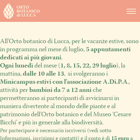
DIDATTICA
NOTIZIE
All’Orto botanico di Lucca, per le vacanze estive, sono
EVENTI
in programma nel mese di luglio,
5 appuntamenti
dedicati ai più giovani
.
Ogni lunedì
del mese (
1, 8, 15, 22, 29 luglio
), la
mattina,
dalle 10 alle 13
, si svolgeranno i
Minicampus estivi con l’associazione A.Di.P.A
.,
attività per
bambini da 7 a 12 anni
che
permetteranno ai partecipanti di avvicinarsi in
maniera divertente al mondo delle piante e al
patrimonio dell’Orto botanico e del Museo ‘Cesare
Bicchi’ e più in generale alla biodiversità.
Per partecipare è necessario iscriversi (vedi sotto
Informazioni, iscrizioni e contatti) e il costo è di
15 euro
a