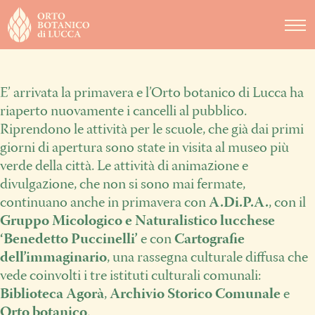
DIDATTICA
NOTIZIE
E’ arrivata la primavera e l’Orto botanico di Lucca ha
EVENTI
riaperto nuovamente i cancelli al pubblico.
Riprendono le attività per le scuole, che già dai primi
giorni di apertura sono state in visita al museo più
verde della città. Le attività di animazione e
divulgazione, che non si sono mai fermate,
continuano anche in primavera con
A.Di.P.A.
, con il
Gruppo Micologico e Naturalistico lucchese
‘Benedetto Puccinelli’
e con
Cartografie
dell’immaginario
, una rassegna culturale diffusa che
vede coinvolti i tre istituti culturali comunali:
Biblioteca Agorà
,
Archivio Storico Comunale
e
Orto botanico
.