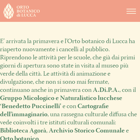
DIDATTICA
NOTIZIE
E’ arrivata la primavera e l’Orto botanico di Lucca ha
EVENTI
riaperto nuovamente i cancelli al pubblico.
Riprendono le attività per le scuole, che già dai primi
giorni di apertura sono state in visita al museo più
verde della città. Le attività di animazione e
divulgazione, che non si sono mai fermate,
continuano anche in primavera con
A.Di.P.A.
, con il
Gruppo Micologico e Naturalistico lucchese
‘Benedetto Puccinelli’
e con
Cartografie
dell’immaginario
, una rassegna culturale diffusa che
vede coinvolti i tre istituti culturali comunali:
Biblioteca Agorà
,
Archivio Storico Comunale
e
Orto botanico
.