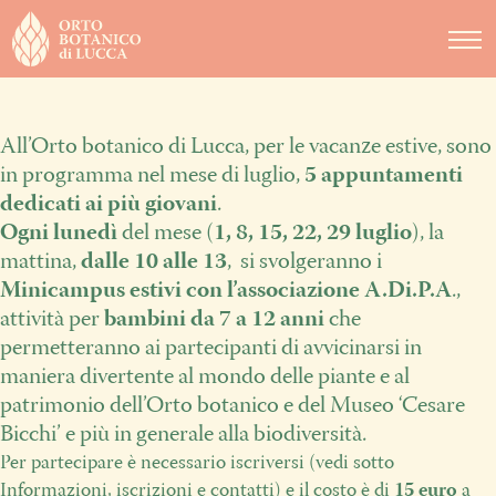
DIDATTICA
NOTIZIE
All’Orto botanico di Lucca, per le vacanze estive, sono
EVENTI
in programma nel mese di luglio,
5 appuntamenti
dedicati ai più giovani
.
Ogni lunedì
del mese (
1, 8, 15, 22, 29 luglio
), la
mattina,
dalle 10 alle 13
, si svolgeranno i
Minicampus estivi con l’associazione A.Di.P.A
.,
attività per
bambini da 7 a 12 anni
che
permetteranno ai partecipanti di avvicinarsi in
maniera divertente al mondo delle piante e al
patrimonio dell’Orto botanico e del Museo ‘Cesare
Bicchi’ e più in generale alla biodiversità.
Per partecipare è necessario iscriversi (vedi sotto
Informazioni, iscrizioni e contatti) e il costo è di
15 euro
a