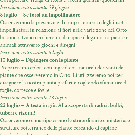
Cosa portare: ritagli di stoffa e vecchi giornali/quotidiani
Iscrizione entro sabato 29 giugno
8 luglio – Se fossi un impollinatore
Osserveremo la presenza e il comportamento degli insetti
impollinatori in relazione ai fiori nelle varie zone dell’Orto
botanico.
Dopo cercheremo di capire il legame tra piante e
animali attraverso giochi e disegni.
Iscrizione entro sabato
6 luglio
15 luglio – Dipingere con le piante
Prepareremo
colori con ingredienti naturali derivanti da
piante che osserveremo in Orto. Li utilizzeremo poi per
disegnare la nostra pianta preferita cogliendo sfumature di
foglie, cortecce
e foglie.
Iscrizione entro sabato
13 luglio
22 luglio – A testa in giù. Alla scoperta di radici, bulbi,
tuberi e rizomi!
Osserveremo e manipoleremo le straordinarie e misteriose
strutture sotterranee delle piante cercando di capirne