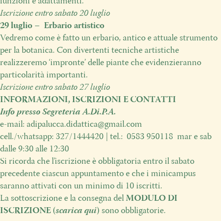
funzioni
e adattamenti.
Iscrizione entro sabato
20 luglio
29 luglio – Erbario artistico
Vedremo come è fatto un erbario, antico e
attuale strumento
per la botanica.
Con divertenti tecniche artistiche
realizzeremo ‘impronte’ delle piante che evidenzieranno
particolarità importanti.
Iscrizione entro sabato
27 luglio
INFORMAZIONI, ISCRIZIONI E CONTATTI
Info presso Segreteria A.Di.P.A.
e-mail:
adipalucca.didattica@gmail.com
cell./whatsapp: 327/1444420 | tel.:
0583 950118
mar e sab
dalle 9:30 alle 12:30
Si ricorda che l’iscrizione è obbligatoria entro il sabato
precedente ciascun appuntamento e che i minicampus
saranno attivati con un minimo di 10 iscritti.
La sottoscrizione e la consegna del
MODULO DI
ISCRIZIONE (
scarica qui
)
sono obbligatorie.