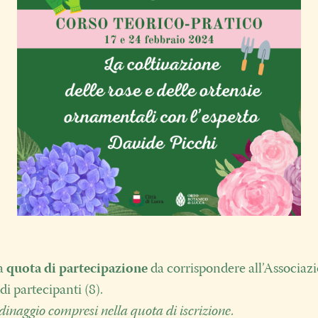
la
quota di partecipazione
da corrispondere all’Associaz
di partecipanti (8).
rdinaggio compresi nella quota di iscrizione.