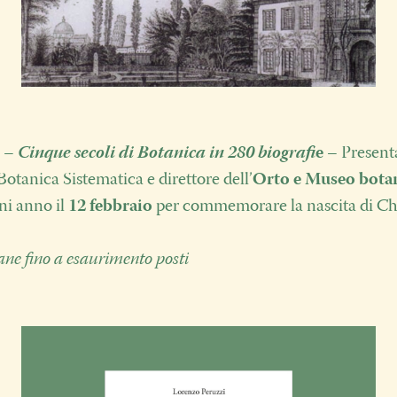
i –
Cinque secoli di Botanica
in 280 biografi
e
– Presenta
 Botanica Sistematica e direttore dell’
Orto e Museo botani
ni anno il
12 febbraio
per commemorare la nascita di Char
ane fino a esaurimento posti